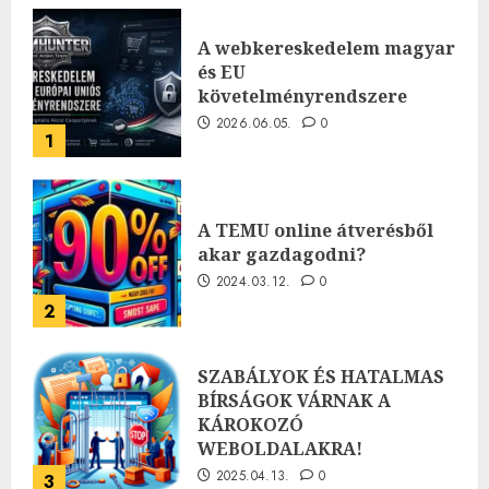
A webkereskedelem magyar
és EU
követelményrendszere
2026.06.05.
0
1
A TEMU online átverésből
akar gazdagodni?
2024.03.12.
0
2
SZABÁLYOK ÉS HATALMAS
BÍRSÁGOK VÁRNAK A
KÁROKOZÓ
WEBOLDALAKRA!
2025.04.13.
0
3