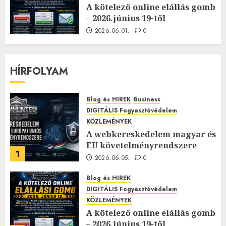
A kötelező online elállás gomb
– 2026.június 19-től
2026.06.01.
0
HÍRFOLYAM
Blog és HIREK
Business
DIGITÁLIS Fogyasztóvédelem
KÖZLEMÉNYEK
A webkereskedelem magyar és
EU követelményrendszere
1
2026.06.05.
0
Blog és HIREK
DIGITÁLIS Fogyasztóvédelem
KÖZLEMÉNYEK
A kötelező online elállás gomb
– 2026.június 19-től