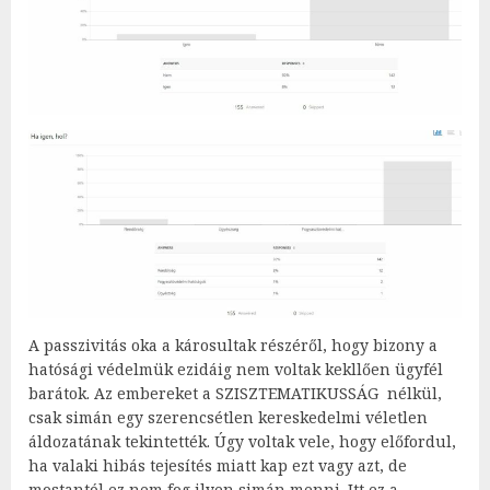
A passzivitás oka a károsultak részéről, hogy bizony a
hatósági védelmük ezidáig nem voltak kekllően ügyfél
barátok. Az embereket a SZISZTEMATIKUSSÁG nélkül,
csak simán egy szerencsétlen kereskedelmi véletlen
áldozatának tekintették. Úgy voltak vele, hogy előfordul,
ha valaki hibás tejesítés miatt kap ezt vagy azt, de
mostantól ez nem fog ilyen simán menni. Itt ez a