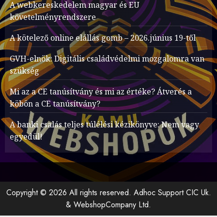
A webkereskedelem magyar és EU
követelményrendszere
A kötelező online elállás gomb – 2026.június 19-től
GVH-elnök: Digitális családvédelmi mozgalomra van
szükség
Mi az a CE tanúsítvány és mi az értéke? Átverés a
köbön a CE tanúsítvány?
A banki csalás teljes túlélési kézikönyve: Nem vagy
egyedül!
Copyright © 2026 All rights reserved. Adhoc Support CIC Uk.
& WebshopCompany Ltd.