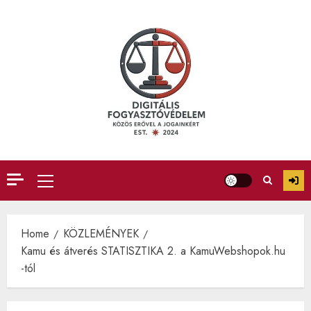
Skip
to
content
Primary
Menu
Home
KÖZLEMÉNYEK
Kamu és átverés STATISZTIKA 2. a KamuWebshopok.hu
-tól