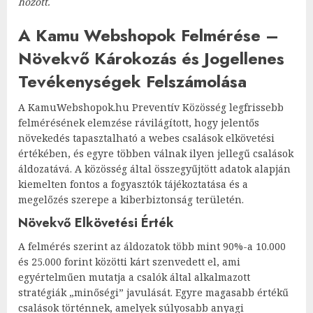
hozott.
A Kamu Webshopok Felmérése –
Növekvő Károkozás és Jogellenes
Tevékenységek Felszámolása
A KamuWebshopok.hu Preventív Közösség legfrissebb
felmérésének elemzése rávilágított, hogy jelentős
növekedés tapasztalható a webes csalások elkövetési
értékében, és egyre többen válnak ilyen jellegű csalások
áldozatává. A közösség által összegyűjtött adatok alapján
kiemelten fontos a fogyasztók tájékoztatása és a
megelőzés szerepe a kiberbiztonság területén.
Növekvő Elkövetési Érték
A felmérés szerint az áldozatok több mint 90%-a 10.000
és 25.000 forint közötti kárt szenvedett el, ami
egyértelműen mutatja a csalók által alkalmazott
stratégiák „minőségi” javulását. Egyre magasabb értékű
csalások történnek, amelyek súlyosabb anyagi