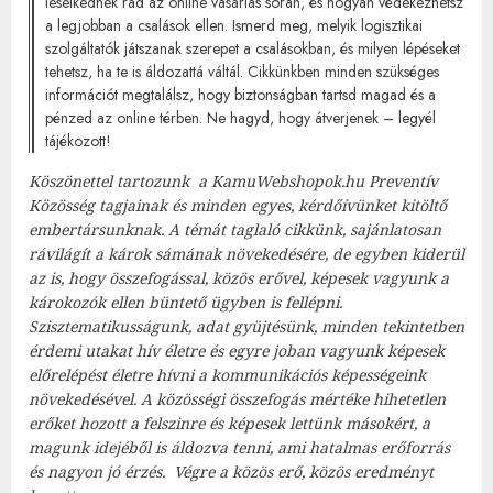
leselkednek rád az online vásárlás során, és hogyan védekezhetsz
a legjobban a csalások ellen. Ismerd meg, melyik logisztikai
szolgáltatók játszanak szerepet a csalásokban, és milyen lépéseket
tehetsz, ha te is áldozattá váltál. Cikkünkben minden szükséges
információt megtalálsz, hogy biztonságban tartsd magad és a
pénzed az online térben. Ne hagyd, hogy átverjenek – legyél
tájékozott!
Köszönettel tartozunk a KamuWebshopok.hu Preventív
Közösség tagjainak és minden egyes, kérdőívünket kitöltő
embertársunknak. A témát taglaló cikkünk, sajánlatosan
rávilágít a károk sámának növekedésére, de egyben kiderül
az is, hogy összefogással, közös erővel, képesek vagyunk a
károkozók ellen büntető ügyben is fellépni.
Szisztematikusságunk, adat gyüjtésünk, minden tekintetben
érdemi utakat hív életre és egyre joban vagyunk képesek
előrelépést életre hívni a kommunikációs képességeink
növekedésével. A közösségi összefogás mértéke hihetetlen
erőket hozott a felszinre és képesek lettünk másokért, a
magunk idejéből is áldozva tenni, ami hatalmas erőforrás
és nagyon jó érzés. Végre a közös erő, közös eredményt