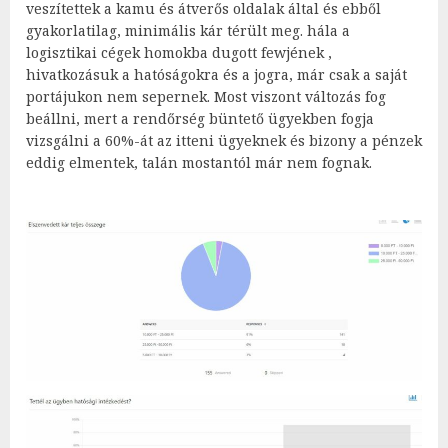
veszítettek a kamu és átverős oldalak által és ebből
gyakorlatilag, minimális kár térült meg. hála a
logisztikai cégek homokba dugott fewjének ,
hivatkozásuk a hatóságokra és a jogra, már csak a saját
portájukon nem sepernek. Most viszont változás fog
beállni, mert a rendőrség büntető ügyekben fogja
vizsgálni a 60%-át az itteni ügyeknek és bizony a pénzek
eddig elmentek, talán mostantól már nem fognak.