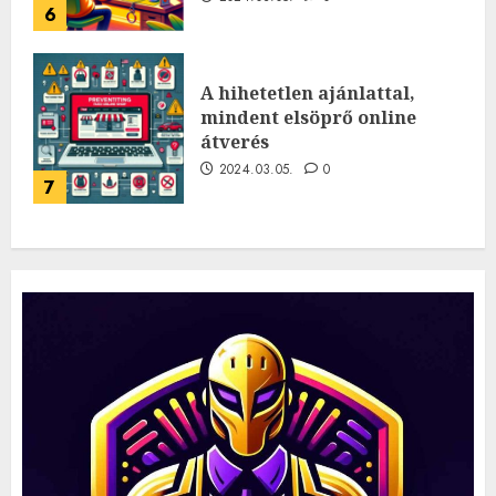
6
A hihetetlen ajánlattal,
mindent elsöprő online
átverés
2024.03.05.
0
7