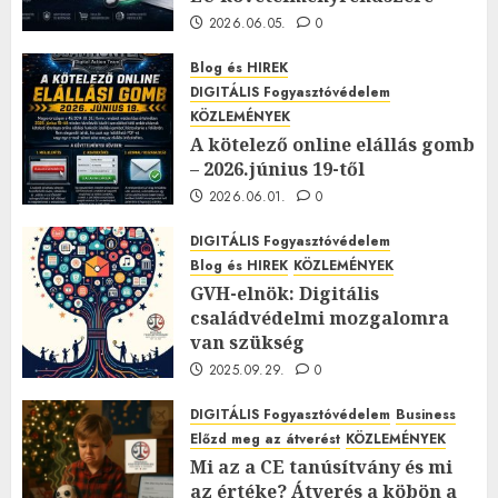
2026.06.05.
0
Blog és HIREK
DIGITÁLIS Fogyasztóvédelem
KÖZLEMÉNYEK
A kötelező online elállás gomb
– 2026.június 19-től
2026.06.01.
0
DIGITÁLIS Fogyasztóvédelem
Blog és HIREK
KÖZLEMÉNYEK
GVH-elnök: Digitális
családvédelmi mozgalomra
van szükség
2025.09.29.
0
DIGITÁLIS Fogyasztóvédelem
Business
Előzd meg az átverést
KÖZLEMÉNYEK
Mi az a CE tanúsítvány és mi
az értéke? Átverés a köbön a