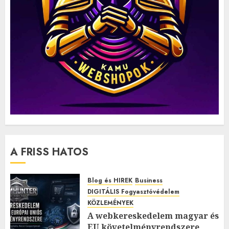
A FRISS HATOS
Blog és HIREK
Business
DIGITÁLIS Fogyasztóvédelem
KÖZLEMÉNYEK
A webkereskedelem magyar és
EU követelményrendszere