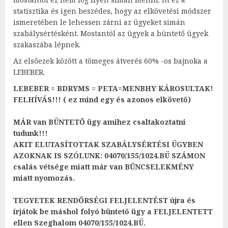
statisztika és igen beszédes, hogy az elkövetési módszer
ismeretében le lehessen zárni az ügyeket simán
szabálysértésként. Mostantól az ügyek a büntető ügyek
szakaszába lépnek.
Az elsőezek között a tömeges átverés 60% -os bajnoka a
LEBEBER.
LEBEBER = BDRYMS = PETA=MENBHY KÁROSULTAK!
FELHÍVÁS!!! ( ez mind egy és azonos elkövető)
MÁR van BÜNTETŐ ügy amihez csaltakoztatni
tudunk!!!
AKIT ELUTASÍTOTTAK SZABÁLYSÉRTÉSI ÜGYBEN
AZOKNAK IS SZÓLUNK: 04070/155/1024.BÜ SZÁMON
csalás vétsége miatt már van BŰNCSELEKMÉNY
miatt nyomozás.
TEGYETEK RENDŐRSÉGI FELJELENTÉST újra és
írjátok be máshol folyó büntető ügy a FELJELENTETT
ellen Szeghalom 04070/155/1024.BÜ.