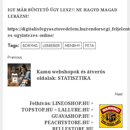
IGY MÁR BÜNTETŐ ÜGY LESZ!! NE HAGYD MAGAD
LERÁZNI!
https://digitalisfogyasztovedelem.hu/rendorsegi_feljelent
es-ugyintezes-online/
Tags:
BDRYMS
LEBBEBER
MENBHY
PETA
Post
Previous
navigation
Kamu webshopok és átverős
Pre
oldalak: STATISZTIKA
post
Next
Felhívás: LINEOSHOP.HU =
TOPSTOP.HU = LALLURE.HU =
Next
GUAVASHOP.HU =
post:
PEACHYSTORE.HU =
BELLESTORE.HU