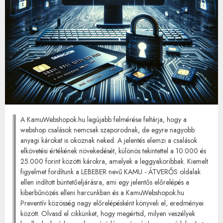
A KamuWebshopok.hu legújabb felmérése feltárja, hogy a
webshop csalások nemcsak szaporodnak, de egyre nagyobb
anyagi károkat is okoznak neked. A jelentés elemzi a csalások
elkövetési értékének növekedését, különös tekintettel a 10.000 és
25.000 forint közötti károkra, amelyek a leggyakoribbak. Kiemelt
figyelmet fordítunk a LEBEBER nevű KAMU - ÁTVERŐS oldalak
ellen indított büntetőeljárásra, ami egy jelentős előrelépés a
kiberbűnözés elleni harcunkban és a KamuWebshopok.hu
Preventív közösség nagy előrelépésként könyveli el, eredményei
között. Olvasd el cikkünket, hogy megértsd, milyen veszélyek