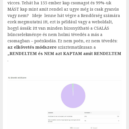
vicces. Tehát ha 155 ember kap csomagot és 99%-uk
MÁST kap mint amit rendel az ugye még is csak gyanús
vagy nem? Ideje lenne hát végre a Rendőrség számára
ezek megmutatni itt, ezt is például vagy a weboldalt,
hogyl ássák: itt van minden bizonyítható a CSALÁS
bűncselekménye és nem holmi tévedés a más a
csomagban – poénkodás. Ez nem poén, ez nem tévedés:
az elkövetés módszere
szisztematikusan a
„RENDELTEM és NEM azt KAPTAM amit RENDELTEM
.