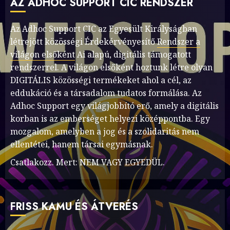
AZ ADHOC SUPPORT CIC RENDSZER
Az Adhoc Support CIC az Egyesült Királyságban
létrejött közösségi Érdekérvényesítő
Rendszer a
világon elsőként
Ai alapú, digitális támogatott
rendszerrel. A világon elsőként hoztunk létre olyan
DIGITÁLIS közösségi termékeket ahol a cél, az
eddukáció és a társadalom tudatos formálása. Az
Adhoc Support egy világjobbító erő, amely a digitális
korban is az emberséget helyezi középpontba. Egy
mozgalom, amelyben a jog és a szolidaritás nem
ellentétei, hanem társai egymásnak.
Csatlakozz. Mert: NEM VAGY EGYEDÜL.
FRISS KAMU ÉS ÁTVERÉS