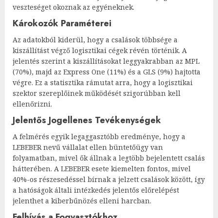
veszteséget okoznak az egyéneknek.
Károkozók Paraméterei
Az adatokból kiderül, hogy a csalások többsége a
kiszállítást végző logisztikai cégek révén történik. A
jelentés szerint a kiszállításokat leggyakrabban az MPL
(70%), majd az Express One (11%) és a GLS (9%) hajtotta
végre. Ez a statisztika rámutat arra, hogy a logisztikai
szektor szereplőinek működését szigorúbban kell
ellenőrizni.
Jelentős Jogellenes Tevékenységek
A felmérés egyik legaggasztóbb eredménye, hogy a
LEBEBER nevű vállalat ellen büntetőügy van
folyamatban, mivel ők állnak a legtöbb bejelentett csalás
hátterében. A LEBEBER esete kiemelten fontos, mivel
40%-os részesedéssel bírnak a jelzett csalások között, így
a hatóságok általi intézkedés jelentős előrelépést
jelenthet a kiberbűnözés elleni harcban.
Felhívás a Fogyasztókhoz