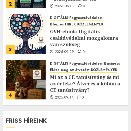
2
2026.06.01.
0
DIGITÁLIS Fogyasztóvédelem
Blog és HIREK
KÖZLEMÉNYEK
GVH-elnök: Digitális
családvédelmi mozgalomra
van szükség
3
2025.09.29.
0
DIGITÁLIS Fogyasztóvédelem
Business
Előzd meg az átverést
KÖZLEMÉNYEK
Mi az a CE tanúsítvány és mi
az értéke? Átverés a köbön a
CE tanúsítvány?
4
2025.09.17.
0
FRISS HÍREINK