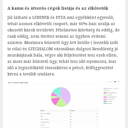
A kamu és átverős cégek listája és az elkövetők
Jól látható a LEBEBER és PETA ami egyébként egyenlő,
tehát azonos elkövetői csoport, már 60%-ban uralja az
okozottt károk területét. Félelmetes kitettség és eddig, de
csak eddig, nem történt semmi az ügyben érdemi
szinten. Mostanra büntető ügy lett belőle ( lentebb infó
is róla) és SZEGHALOM városában dolgozó Rendőrség jó
munkájának hála, végre aki feljelentést tesz ezek ellen,
az most már büntető ügy, tehát lesz idő nyomozni, lesz
idő a logisztitkától visszakérni a pénzt, felfüggesztést
kérni a tovább utalásra.