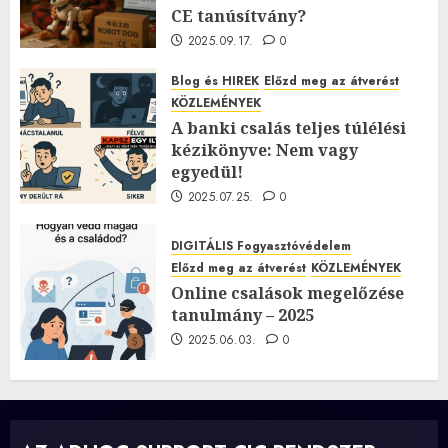
CE tanúsítvány?
2025.09.17.
0
Blog és HIREK
Előzd meg az átverést
KÖZLEMÉNYEK
A banki csalás teljes túlélési
kézikönyve: Nem vagy
egyedül!
2025.07.25.
0
DIGITÁLIS Fogyasztóvédelem
Előzd meg az átverést
KÖZLEMÉNYEK
Online csalások megelőzése
tanulmány – 2025
2025.06.03.
0