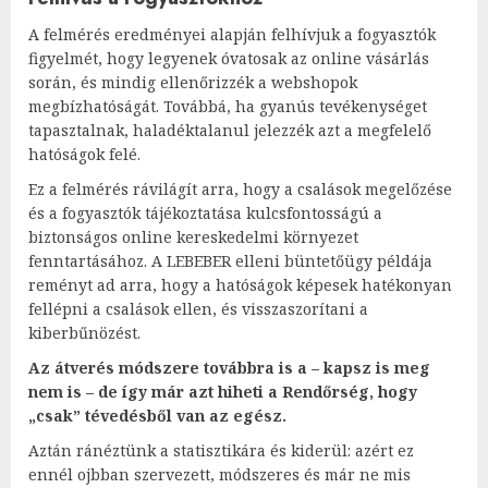
A felmérés eredményei alapján felhívjuk a fogyasztók
figyelmét, hogy legyenek óvatosak az online vásárlás
során, és mindig ellenőrizzék a webshopok
megbízhatóságát. Továbbá, ha gyanús tevékenységet
tapasztalnak, haladéktalanul jelezzék azt a megfelelő
hatóságok felé.
Ez a felmérés rávilágít arra, hogy a csalások megelőzése
és a fogyasztók tájékoztatása kulcsfontosságú a
biztonságos online kereskedelmi környezet
fenntartásához. A LEBEBER elleni büntetőügy példája
reményt ad arra, hogy a hatóságok képesek hatékonyan
fellépni a csalások ellen, és visszaszorítani a
kiberbűnözést.
Az átverés módszere továbbra is a – kapsz is meg
nem is – de így már azt hiheti a Rendőrség, hogy
„csak” tévedésből van az egész.
Aztán ránéztünk a statisztikára és kiderül: azért ez
ennél ojbban szervezett, módszeres és már ne mis