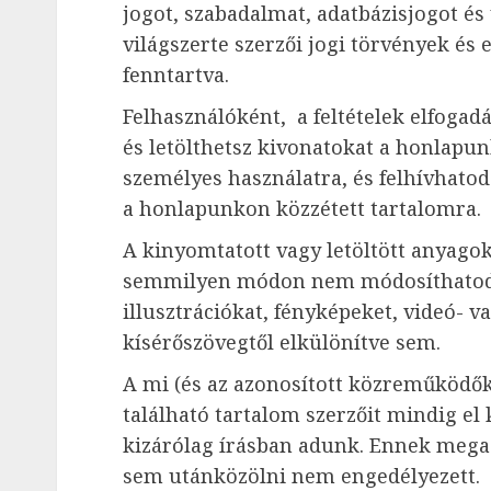
jogot, szabadalmat, adatbázisjogot és 
világszerte szerzői jogi törvények és
fenntartva.
Felhasználóként, a feltételek elfogad
és letölthetsz kivonatokat a honlapun
személyes használatra, és felhívhato
a honlapunkon közzétett tartalomra.
A kinyomtatott vagy letöltött anyagok
semmilyen módon nem módosíthatod,
illusztrációkat, fényképeket, videó- va
kísérőszövegtől elkülönítve sem.
A mi (és az azonosított közreműködő
található tartalom szerzőit mindig el 
kizárólag írásban adunk. Ennek mega
sem utánközölni nem engedélyezett.