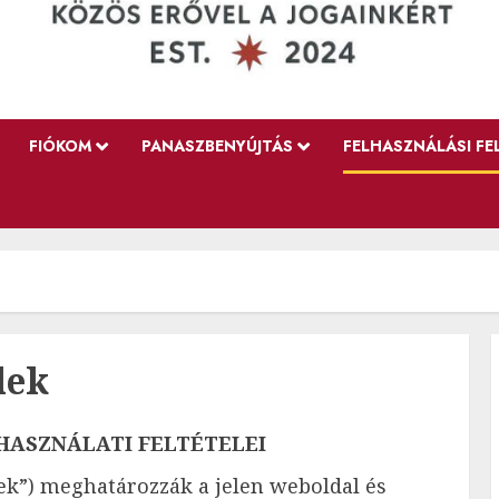
FIÓKOM
PANASZBENYÚJTÁS
FELHASZNÁLÁSI FE
lek
HASZNÁLATI FELTÉTELEI
elek”) meghatározzák a jelen weboldal és