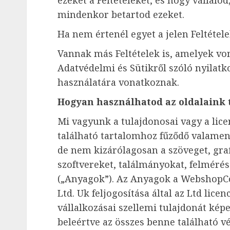
mindenkor betartod ezeket.
Ha nem értenél egyet a jelen Feltétele
Vannak más Feltételek is, amelyek von
Adatvédelmi és Sütikről szóló nyilatk
használatára vonatkoznak.
Hogyan használhatod az oldalaink 
Mi vagyunk a tulajdonosai vagy a lice
található tartalomhoz fűződő valamen
de nem kizárólagosan a szöveget, graf
szoftvereket, találmányokat, felméré
(„Anyagok”). Az Anyagok a Webshop
Ltd. Uk feljogosítása által az Ltd licen
vállalkozásai szellemi tulajdonát képe
beleértve az összes benne található vé