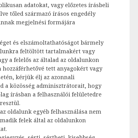
likusan adatokat, vagy előzetes írásbeli
lve tőled származó írásos engedély
 annak megjelnési formájára
séget és elszámoltathatóságot bármely
alunkra feltöltött tartalmakért vagy
gy a felelős az általad az oldalunkon
 hozzáférhetővé tett anyagokért vagy
etén, kérjük élj az azonnali
d a közösség adminisztrátorait, hogy
lag írásban a felhasználói felületedre
resztül.
y az oldalunk egyéb felhasználása nem
rmadik felek által az oldalunkon
at.
egyzés, sérti, sértheti, kisebbség,