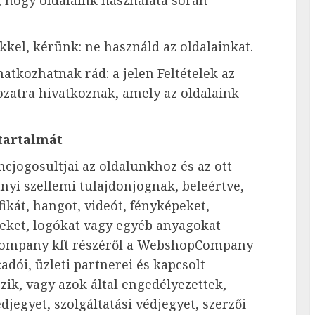
kkel, kérünk: ne használd az oldalainkat.
atkozhatnak rád: a jelen Feltételek az
ozatra hivatkoznak, amely az oldalaink
tartalmát
ncjogosultjai az oldalunkhoz és az ott
nyi szellemi tulajdonjognak, beleértve,
ikát, hangot, videót, fényképeket,
seket, logókat vagy egyéb anyagokat
Company kft részéről a WebshopCompany
cadói, üzleti partnerei és kapcsolt
zik, vagy azok által engedélyezettek,
djegyet, szolgáltatási védjegyet, szerzői