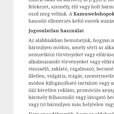
felekezet, személy, élő vagy holt bárm
oszd meg velünk. A
Kamuwebshopok
hasonló ellenérzés keltő esetek minim
Jogosulatlan használat
Az alábbiakban bemutatjuk, hogyan ne
bármilyen módon, amely sérti az alk
nemzetközi törvényeket vagy előíráso
alkalmazandó törvényeket vagy előírás
visszaélő, zaklató, rágalmazó, becsmé
illetlen, vulgáris, trágár, szemérmet
módon kifogásolható tartalom vagy a
(iii) kéretlen reklám, promóciós anya
bármely felhasználó vagy látogató bec
vagy (v) bármilyen más helytelen vagy 
Nem engedélyezzük, hogy az oldalun