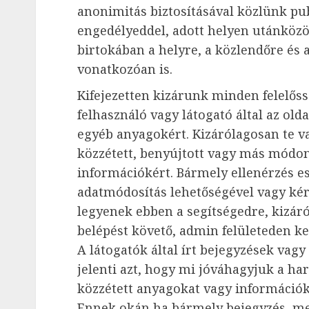
anonimitás biztosításával közlünk pub
engedélyeddel, adott helyen utánközö
birtokában a helyre, a közlendőre és
vonatkozóan is.
Kifejezetten kizárunk minden felelős
felhasználó vagy látogató által az old
egyéb anyagokért. Kizárólagosan te va
közzétett, benyújtott vagy más módon
információkért. Bármely ellenérzés es
adatmódosítás lehetőségével vagy kér
legyenek ebben a segítségedre, kizáró
belépést követő, admin felületeden ke
A látogatók által írt bejegyzések vag
jelenti azt, hogy mi jóváhagyjuk a ha
közzétett anyagokat vagy információk
Ennek okán ha bármely bejegyzés, megj