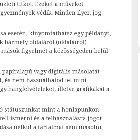
üzleti titkot. Ezeket a műveket
 egyezmények védik. Minden ilyen jog
ása esetén, kinyomtathatsz egy példányt,
k bármely oldaláról (oldalairól)
d mások figyelmét a közösségeden belül
 papíralapú vagy digitális másolatát
 és nem használhatod fel mint
gy hangfelvételeket, illetve grafikákat a
k) státuszunkat mint a honlapunkon
kell ismerni és a felhasználásra jogot
dása nélkül a tartalmat sem másolni,