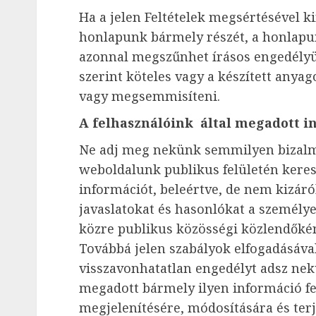
Ha a jelen Feltételek megsértésével 
honlapunk bármely részét, a honlapu
azonnal megszűnhet írásos engedélyü
szerint köteles vagy a készített anya
vagy megsemmisíteni.
A felhasználóink által megadott i
Ne adj meg nekünk semmilyen bizalma
weboldalunk publikus felületén keres
információt, beleértve, de nem kizár
javaslatokat és hasonlókat a személye
közre publikus közösségi közlendőké
Továbbá jelen szabályok elfogadásával
visszavonhatatlan engedélyt adsz nek
megadott bármely ilyen információ fe
megjelenítésére, módosítására és terj