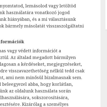
kinyomtatod, lemásolod vagy letöltöd
nk használatára vonatkozó jogod
nk hiányában, és a mi választásunk
gok bármely másolatát visszaszolgáltatni
nformációk
s vagy védett információt a
ztül. Az általad megadott bármilyen
ólagosan a kérdéseket, megjegyzéseket,
dre visszavazethetőség nélkül tedd csak
nt, ami nem minősül bizalmasnak sem.
 beleegyezel abba, hogy korlátlan,
ünk az oldalunk használata során
lhasználására, sokszorosítására,
esztésére. Kizárólag a személyes