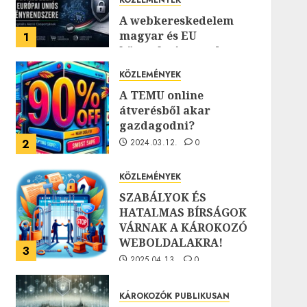
A webkereskedelem
magyar és EU
1
követelményrendszere
2026.06.05.
0
KÖZLEMÉNYEK
A TEMU online
átverésből akar
gazdagodni?
2
2024.03.12.
0
KÖZLEMÉNYEK
SZABÁLYOK ÉS
HATALMAS BÍRSÁGOK
VÁRNAK A KÁROKOZÓ
WEBOLDALAKRA!
3
2025.04.13.
0
KÁROKOZÓK PUBLIKUSAN