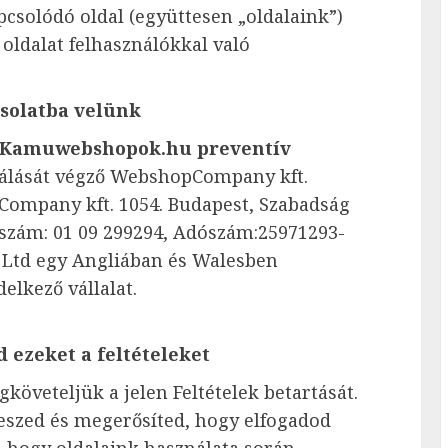
csolódó oldal (együttesen „oldalaink”)
 oldalat felhasználókkal való
solatba velünk
Kamuwebshopok.hu preventív
álását végző WebshopCompany kft.
Company kft. 1054. Budapest, Szabadság
ékszám: 01 09 299294, Adószám:25971293-
 Ltd egy Angliában és Walesben
elkező vállalat.
 ezeket a feltételeket
követeljük a jelen Feltételek betartását.
eszed és megerősíted, hogy elfogadod
d, hogy oldalaink használata során