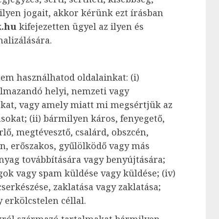
ilyen jogait, akkor kérünk ezt írásban
.hu
kifejezetten ügyel az ilyen és
alizálására.
m használhatod oldalainkat: (i)
almazandó helyi, nemzeti vagy
kat, vagy amely miatt mi megsértjük az
okat; (ii) bármilyen káros, fenyegető,
rlő, megtévesztő, csalárd, obszcén,
len, erőszakos, gyűlölködő vagy más
nyag továbbítására vagy benyújtására;
gok vagy spam küldése vagy küldése; (iv)
serkészése, zaklatása vagy zaklatása;
erkölcstelen céllal.
król származó tartalmakat bármilyen