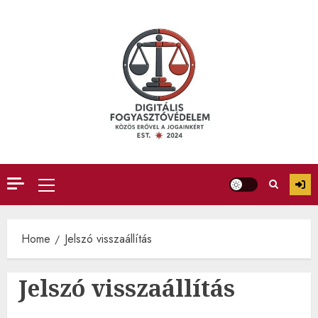
Skip
to
content
Primary
Menu
Home
Jelszó visszaállítás
Jelszó visszaállítás