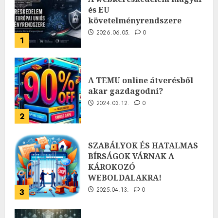
és EU
követelményrendszere
2026.06.05.
0
1
A TEMU online átverésből
akar gazdagodni?
2024.03.12.
0
2
SZABÁLYOK ÉS HATALMAS
BÍRSÁGOK VÁRNAK A
KÁROKOZÓ
WEBOLDALAKRA!
2025.04.13.
0
3