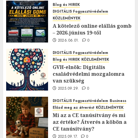
Blog és HIREK
DIGITÁLIS Fogyasztóvédelem
KÖZLEMÉNYEK
A kötelező online elállás gomb
– 2026.június 19-től
2026.06.01.
0
DIGITÁLIS Fogyasztóvédelem
Blog és HIREK
KÖZLEMÉNYEK
GVH-elnök: Digitális
családvédelmi mozgalomra
van szükség
2025.09.29.
0
DIGITÁLIS Fogyasztóvédelem
Business
Előzd meg az átverést
KÖZLEMÉNYEK
Mi az a CE tanúsítvány és mi
az értéke? Átverés a köbön a
CE tanúsítvány?
2025.09.17.
0