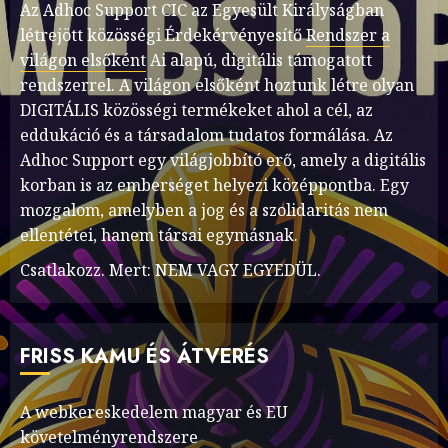
Az Adhoc Support CIC az Egyesült Királyságban
létrejött közösségi Érdekérvényesítő
Rendszer a
világon elsőként
Ai alapú, digitális támogatott
rendszerrel. A világon elsőként hoztunk létre olyan
DIGITÁLIS közösségi termékeket ahol a cél, az
eddukáció és a társadalom tudatos formálása. Az
Adhoc Support egy világjobbító erő, amely a digitális
korban is az emberséget helyezi középpontba. Egy
mozgalom, amelyben a jog és a szolidaritás nem
ellentétei, hanem társai egymásnak.
Csatlakozz. Mert: NEM VAGY EGYEDÜL.
FRISS KAMU ÉS ÁTVERÉS
A webkereskedelem magyar és EU
követelményrendszere